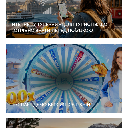
ІНТЕРНЕТ У ТУРЕЧЧИНІ ДЛЯ ТУРИСТІВ: ЩО
ПОТРІБНО ЗНАТИ ПЕРЕД ПОЇЗДКОЮ
ЧТО ДАЕТ ДЕМО ВЕРСИЯ ICE FISHING