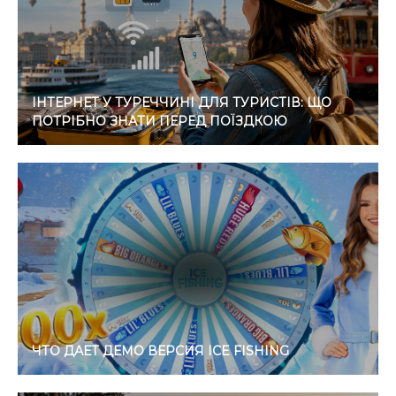
ІНТЕРНЕТ У ТУРЕЧЧИНІ ДЛЯ ТУРИСТІВ: ЩО
ПОТРІБНО ЗНАТИ ПЕРЕД ПОЇЗДКОЮ
ЧТО ДАЕТ ДЕМО ВЕРСИЯ ICE FISHING