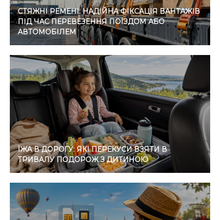
СТЯЖНІ РЕМЕНІ: НАДІЙНА ФІКСАЦІЯ ВАНТАЖІВ
ПІД ЧАС ПЕРЕВЕЗЕННЯ ПОЇЗДОМ АБО
АВТОМОБІЛЕМ
ЇЖА В ДОРОГУ: ЯКІ ПЕРЕКУСИ ВЗЯТИ В
ТРИВАЛУ ПОДОРОЖ З ДИТИНОЮ