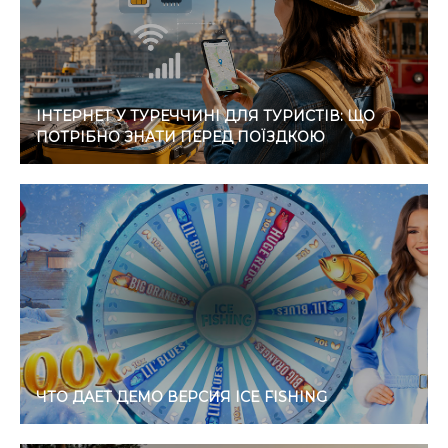
ІНТЕРНЕТ У ТУРЕЧЧИНІ ДЛЯ ТУРИСТІВ: ЩО
ПОТРІБНО ЗНАТИ ПЕРЕД ПОЇЗДКОЮ
ЧТО ДАЕТ ДЕМО ВЕРСИЯ ICE FISHING