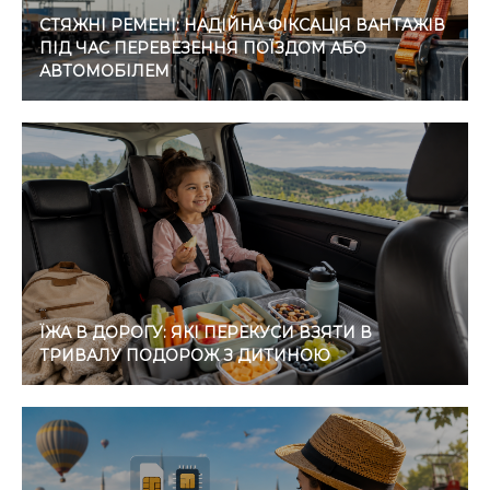
СТЯЖНІ РЕМЕНІ: НАДІЙНА ФІКСАЦІЯ ВАНТАЖІВ
ПІД ЧАС ПЕРЕВЕЗЕННЯ ПОЇЗДОМ АБО
АВТОМОБІЛЕМ
ЇЖА В ДОРОГУ: ЯКІ ПЕРЕКУСИ ВЗЯТИ В
ТРИВАЛУ ПОДОРОЖ З ДИТИНОЮ