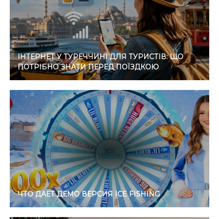
ІНТЕРНЕТ У ТУРЕЧЧИНІ ДЛЯ ТУРИСТІВ: ЩО
ПОТРІБНО ЗНАТИ ПЕРЕД ПОЇЗДКОЮ
ЧТО ДАЕТ ДЕМО ВЕРСИЯ ICE FISHING