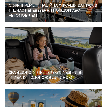
СТЯЖНІ РЕМЕНІ: НАДІЙНА ФІКСАЦІЯ ВАНТАЖІВ
ПІД ЧАС ПЕРЕВЕЗЕННЯ ПОЇЗДОМ АБО
АВТОМОБІЛЕМ
ЇЖА В ДОРОГУ: ЯКІ ПЕРЕКУСИ ВЗЯТИ В
ТРИВАЛУ ПОДОРОЖ З ДИТИНОЮ