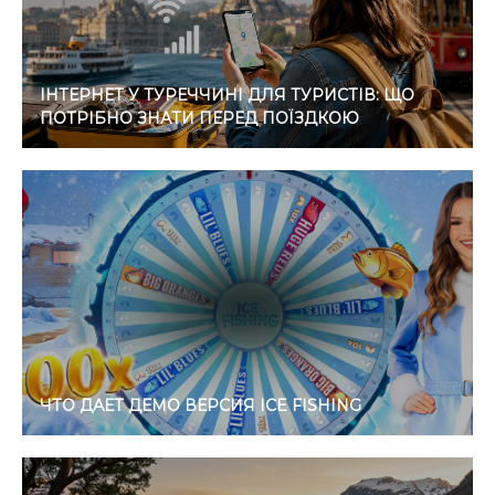
ІНТЕРНЕТ У ТУРЕЧЧИНІ ДЛЯ ТУРИСТІВ: ЩО
ПОТРІБНО ЗНАТИ ПЕРЕД ПОЇЗДКОЮ
ЧТО ДАЕТ ДЕМО ВЕРСИЯ ICE FISHING