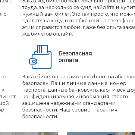
там с
Заказ жд билетов максимально простой - вы
труда, за несколько секунд найдёте и купи
его
нужный вам билет. Это так просто, что можн
сделать на ходу, в пробке или на светофоре.
этим справится любой, даже без опыта зака
жд билетов онлайн.
Безопасная
оплата
но
Заказ билетов на сайте poizd.com.ua абсолю
безопасен. Ваши личные данные, номер
 к
паспорта, данные банковских карт и вся др
ли нет
конфиденциальная информация, строго
ьшой
защищена надёжными стандартами
ор
безопасности. Наш сервис - гарантия
безопасности.