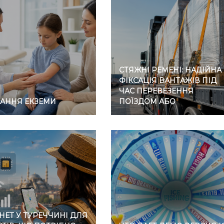
СТЯЖНІ РЕМЕНІ: НАДІЙНА
ФІКСАЦІЯ ВАНТАЖІВ ПІД
ЧАС ПЕРЕВЕЗЕННЯ
ВАННЯ ЕКЗЕМИ
ПОЇЗДОМ АБО
АВТОМОБІЛЕМ
НЕТ У ТУРЕЧЧИНІ ДЛЯ