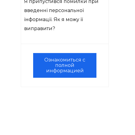
Я припустився помилки при
введенні персональної
інформації. Як я можу її
виправити?
Ознакомиться с
полной
информацией