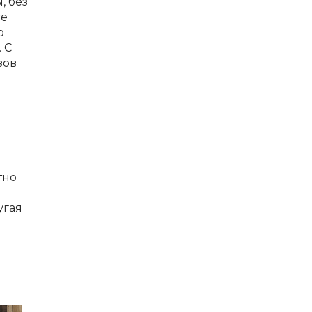
, без
те
о
 С
зов
тно
угая