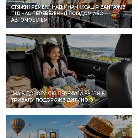
СТЯЖНІ РЕМЕНІ: НАДІЙНА ФІКСАЦІЯ ВАНТАЖІВ
ПІД ЧАС ПЕРЕВЕЗЕННЯ ПОЇЗДОМ АБО
АВТОМОБІЛЕМ
ЇЖА В ДОРОГУ: ЯКІ ПЕРЕКУСИ ВЗЯТИ В
ТРИВАЛУ ПОДОРОЖ З ДИТИНОЮ