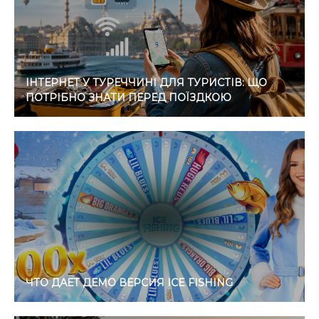
ІНТЕРНЕТ У ТУРЕЧЧИНІ ДЛЯ ТУРИСТІВ: ЩО
ПОТРІБНО ЗНАТИ ПЕРЕД ПОЇЗДКОЮ
ЧТО ДАЕТ ДЕМО ВЕРСИЯ ICE FISHING