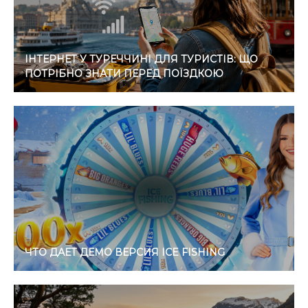
ІНТЕРНЕТ У ТУРЕЧЧИНІ ДЛЯ ТУРИСТІВ: ЩО
ПОТРІБНО ЗНАТИ ПЕРЕД ПОЇЗДКОЮ
ЧТО ДАЕТ ДЕМО ВЕРСИЯ ICE FISHING