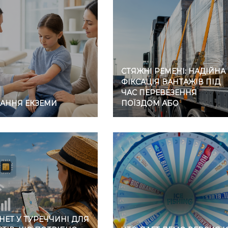
СТЯЖНІ РЕМЕНІ: НАДІЙНА
ФІКСАЦІЯ ВАНТАЖІВ ПІД
ЧАС ПЕРЕВЕЗЕННЯ
ВАННЯ ЕКЗЕМИ
ПОЇЗДОМ АБО
АВТОМОБІЛЕМ
НЕТ У ТУРЕЧЧИНІ ДЛЯ