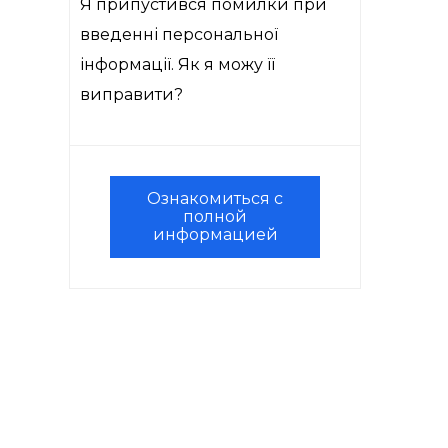
Я припустився помилки при
введенні персональної
інформації. Як я можу її
виправити?
Ознакомиться с
полной
информацией