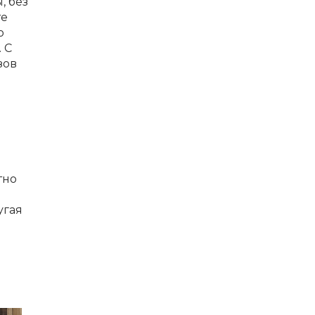
, без
те
о
 С
зов
тно
угая