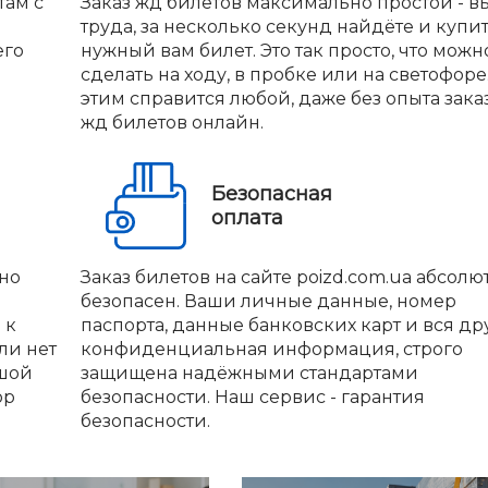
там с
Заказ жд билетов максимально простой - вы
труда, за несколько секунд найдёте и купи
его
нужный вам билет. Это так просто, что можн
сделать на ходу, в пробке или на светофоре.
этим справится любой, даже без опыта зака
жд билетов онлайн.
Безопасная
оплата
но
Заказ билетов на сайте poizd.com.ua абсолю
безопасен. Ваши личные данные, номер
 к
паспорта, данные банковских карт и вся др
ли нет
конфиденциальная информация, строго
ьшой
защищена надёжными стандартами
ор
безопасности. Наш сервис - гарантия
безопасности.