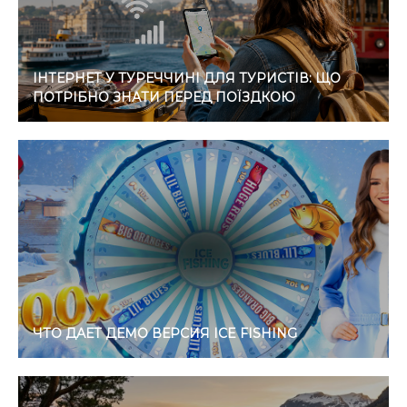
ІНТЕРНЕТ У ТУРЕЧЧИНІ ДЛЯ ТУРИСТІВ: ЩО
ПОТРІБНО ЗНАТИ ПЕРЕД ПОЇЗДКОЮ
ЧТО ДАЕТ ДЕМО ВЕРСИЯ ICE FISHING