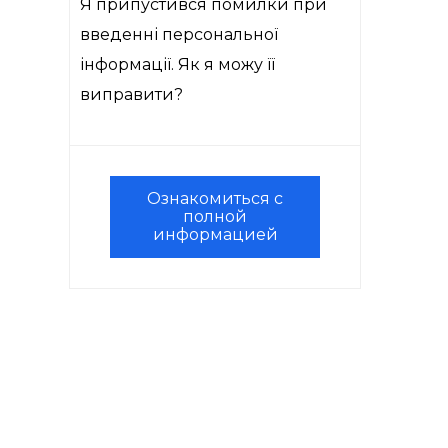
Я припустився помилки при
введенні персональної
інформації. Як я можу її
виправити?
Ознакомиться с
полной
информацией