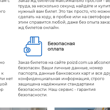
там с
Заказ жд билетов максимально простой - вы
труда, за несколько секунд найдёте и купи
его
нужный вам билет. Это так просто, что можн
сделать на ходу, в пробке или на светофоре.
этим справится любой, даже без опыта зака
жд билетов онлайн.
Безопасная
оплата
но
Заказ билетов на сайте poizd.com.ua абсолю
безопасен. Ваши личные данные, номер
 к
паспорта, данные банковских карт и вся др
ли нет
конфиденциальная информация, строго
ьшой
защищена надёжными стандартами
ор
безопасности. Наш сервис - гарантия
безопасности.