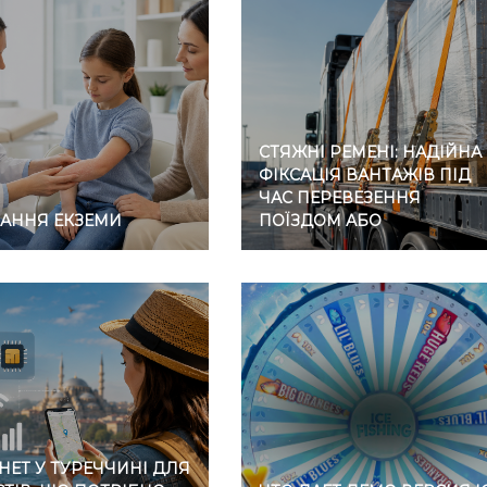
СТЯЖНІ РЕМЕНІ: НАДІЙНА
ФІКСАЦІЯ ВАНТАЖІВ ПІД
ЧАС ПЕРЕВЕЗЕННЯ
ВАННЯ ЕКЗЕМИ
ПОЇЗДОМ АБО
АВТОМОБІЛЕМ
НЕТ У ТУРЕЧЧИНІ ДЛЯ