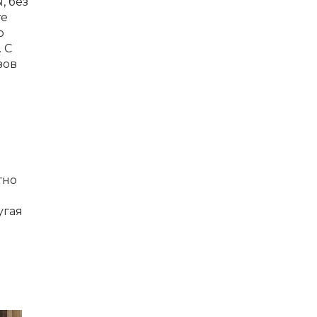
, без
те
о
 С
зов
тно
угая