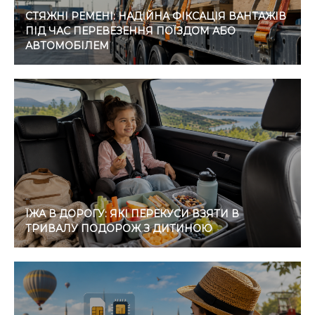
СТЯЖНІ РЕМЕНІ: НАДІЙНА ФІКСАЦІЯ ВАНТАЖІВ
ПІД ЧАС ПЕРЕВЕЗЕННЯ ПОЇЗДОМ АБО
АВТОМОБІЛЕМ
ЇЖА В ДОРОГУ: ЯКІ ПЕРЕКУСИ ВЗЯТИ В
ТРИВАЛУ ПОДОРОЖ З ДИТИНОЮ