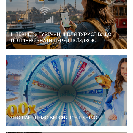
ІНТЕРНЕТ У ТУРЕЧЧИНІ ДЛЯ ТУРИСТІВ: ЩО
ПОТРІБНО ЗНАТИ ПЕРЕД ПОЇЗДКОЮ
ЧТО ДАЕТ ДЕМО ВЕРСИЯ ICE FISHING