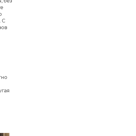
, без
те
о
 С
зов
тно
угая