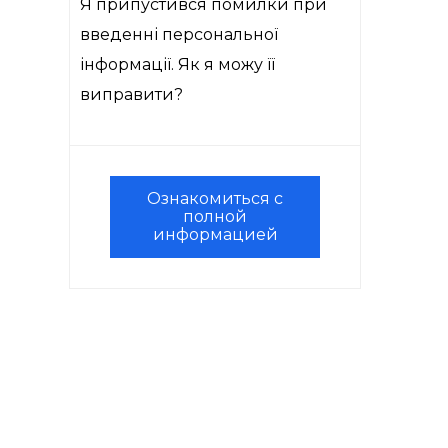
Я припустився помилки при
введенні персональної
інформації. Як я можу її
виправити?
Ознакомиться с
полной
информацией