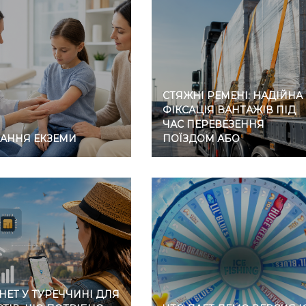
СТЯЖНІ РЕМЕНІ: НАДІЙНА
ФІКСАЦІЯ ВАНТАЖІВ ПІД
ЧАС ПЕРЕВЕЗЕННЯ
ВАННЯ ЕКЗЕМИ
ПОЇЗДОМ АБО
АВТОМОБІЛЕМ
НЕТ У ТУРЕЧЧИНІ ДЛЯ