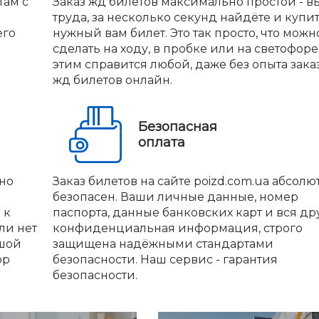
там с
Заказ жд билетов максимально простой - вы
труда, за несколько секунд найдёте и купи
его
нужный вам билет. Это так просто, что можн
сделать на ходу, в пробке или на светофоре.
этим справится любой, даже без опыта зака
жд билетов онлайн.
Безопасная
оплата
но
Заказ билетов на сайте poizd.com.ua абсолю
безопасен. Ваши личные данные, номер
 к
паспорта, данные банковских карт и вся др
ли нет
конфиденциальная информация, строго
ьшой
защищена надёжными стандартами
ор
безопасности. Наш сервис - гарантия
безопасности.