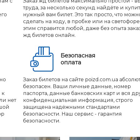
там с
Заказ жд билетов максимально простой - вы
труда, за несколько секунд найдёте и купи
его
нужный вам билет. Это так просто, что можн
сделать на ходу, в пробке или на светофоре.
этим справится любой, даже без опыта зака
жд билетов онлайн.
Безопасная
оплата
но
Заказ билетов на сайте poizd.com.ua абсолю
безопасен. Ваши личные данные, номер
 к
паспорта, данные банковских карт и вся др
ли нет
конфиденциальная информация, строго
ьшой
защищена надёжными стандартами
ор
безопасности. Наш сервис - гарантия
безопасности.