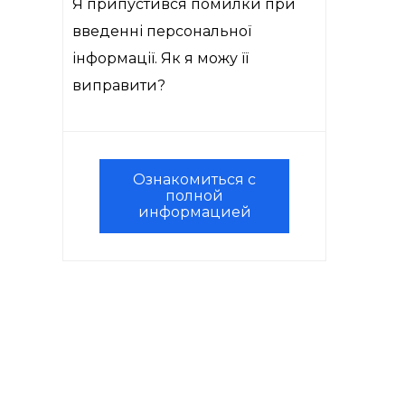
Я припустився помилки при
введенні персональної
інформації. Як я можу її
виправити?
Ознакомиться с
полной
информацией