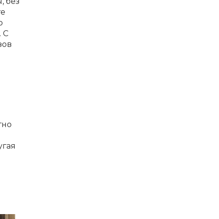
, без
те
о
 С
зов
тно
угая