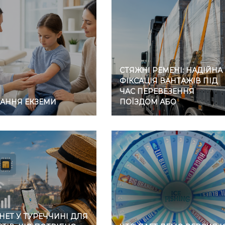
СТЯЖНІ РЕМЕНІ: НАДІЙНА
ФІКСАЦІЯ ВАНТАЖІВ ПІД
ЧАС ПЕРЕВЕЗЕННЯ
ВАННЯ ЕКЗЕМИ
ПОЇЗДОМ АБО
АВТОМОБІЛЕМ
НЕТ У ТУРЕЧЧИНІ ДЛЯ