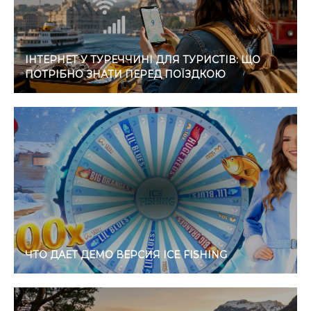
ІНТЕРНЕТ У ТУРЕЧЧИНІ ДЛЯ ТУРИСТІВ: ЩО
ПОТРІБНО ЗНАТИ ПЕРЕД ПОЇЗДКОЮ
ЧТО ДАЕТ ДЕМО ВЕРСИЯ ICE FISHING