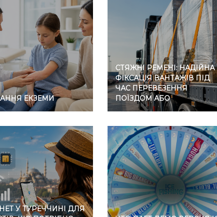
СТЯЖНІ РЕМЕНІ: НАДІЙНА
ФІКСАЦІЯ ВАНТАЖІВ ПІД
ЧАС ПЕРЕВЕЗЕННЯ
ВАННЯ ЕКЗЕМИ
ПОЇЗДОМ АБО
АВТОМОБІЛЕМ
НЕТ У ТУРЕЧЧИНІ ДЛЯ