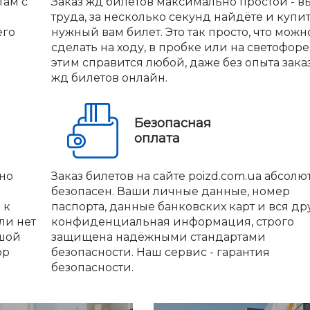
там с
Заказ жд билетов максимально простой - вы
труда, за несколько секунд найдёте и купи
его
нужный вам билет. Это так просто, что можн
сделать на ходу, в пробке или на светофоре.
этим справится любой, даже без опыта зака
жд билетов онлайн.
Безопасная
оплата
но
Заказ билетов на сайте poizd.com.ua абсолю
безопасен. Ваши личные данные, номер
 к
паспорта, данные банковских карт и вся др
ли нет
конфиденциальная информация, строго
ьшой
защищена надёжными стандартами
ор
безопасности. Наш сервис - гарантия
безопасности.