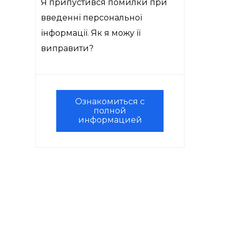
Я припустився помилки при
введенні персональної
інформації. Як я можу її
виправити?
Ознакомиться с
полной
информацией