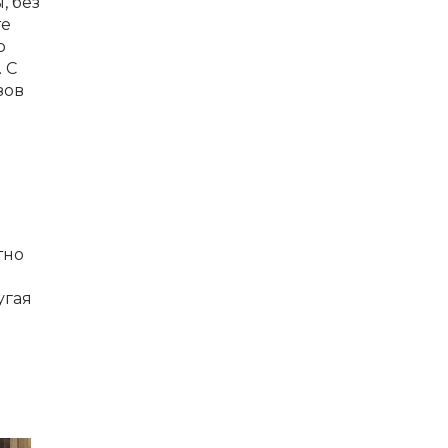
, без
те
о
 С
зов
тно
угая