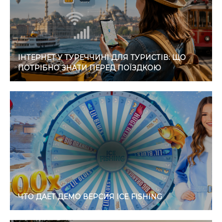
ІНТЕРНЕТ У ТУРЕЧЧИНІ ДЛЯ ТУРИСТІВ: ЩО
ПОТРІБНО ЗНАТИ ПЕРЕД ПОЇЗДКОЮ
ЧТО ДАЕТ ДЕМО ВЕРСИЯ ICE FISHING