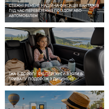
СТЯЖНІ РЕМЕНІ: НАДІЙНА ФІКСАЦІЯ ВАНТАЖІВ
ПІД ЧАС ПЕРЕВЕЗЕННЯ ПОЇЗДОМ АБО
АВТОМОБІЛЕМ
ЇЖА В ДОРОГУ: ЯКІ ПЕРЕКУСИ ВЗЯТИ В
ТРИВАЛУ ПОДОРОЖ З ДИТИНОЮ