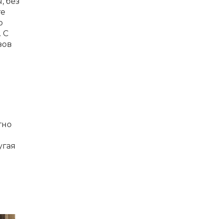
, без
те
о
 С
зов
тно
угая