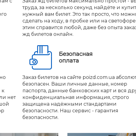
там с
Заказ жд билетов максимально простой - вы
труда, за несколько секунд найдёте и купи
его
нужный вам билет. Это так просто, что можн
сделать на ходу, в пробке или на светофоре.
этим справится любой, даже без опыта зака
жд билетов онлайн.
Безопасная
оплата
но
Заказ билетов на сайте poizd.com.ua абсолю
безопасен. Ваши личные данные, номер
 к
паспорта, данные банковских карт и вся др
ли нет
конфиденциальная информация, строго
ьшой
защищена надёжными стандартами
ор
безопасности. Наш сервис - гарантия
безопасности.