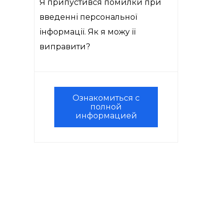
Я припустився помилки при
введенні персональної
інформації. Як я можу її
виправити?
Ознакомиться с
полной
информацией