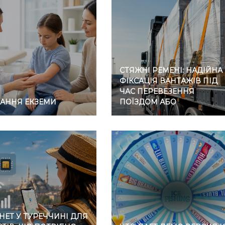
СТЯЖНІ РЕМЕНІ: НАДІЙНА
ФІКСАЦІЯ ВАНТАЖІВ ПІД
ЧАС ПЕРЕВЕЗЕННЯ
ВАННЯ ЕКЗЕМИ
ПОЇЗДОМ АБО
АВТОМОБІЛЕМ
НЕТ У ТУРЕЧЧИНІ ДЛЯ