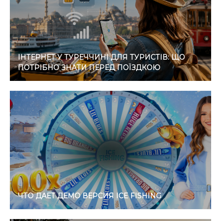
ІНТЕРНЕТ У ТУРЕЧЧИНІ ДЛЯ ТУРИСТІВ: ЩО
ПОТРІБНО ЗНАТИ ПЕРЕД ПОЇЗДКОЮ
ЧТО ДАЕТ ДЕМО ВЕРСИЯ ICE FISHING