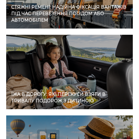
СТЯЖНІ РЕМЕНІ: НАДІЙНА ФІКСАЦІЯ ВАНТАЖІВ
ПІД ЧАС ПЕРЕВЕЗЕННЯ ПОЇЗДОМ АБО
АВТОМОБІЛЕМ
ЇЖА В ДОРОГУ: ЯКІ ПЕРЕКУСИ ВЗЯТИ В
ТРИВАЛУ ПОДОРОЖ З ДИТИНОЮ