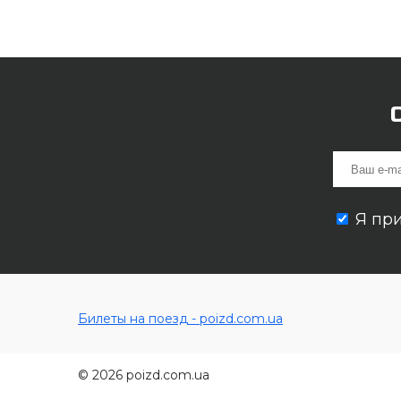
Я пр
Билеты на поезд - poizd.com.ua
© 2026 poizd.com.ua