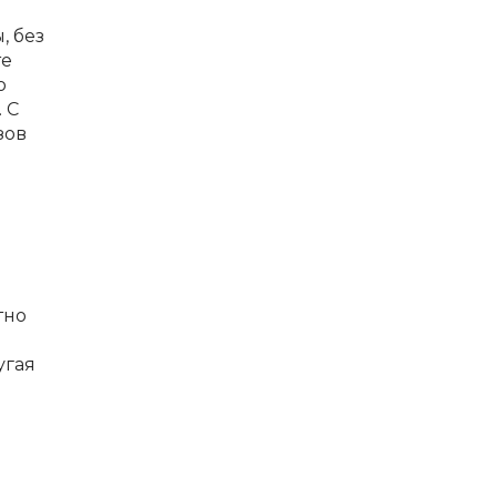
, без
те
о
 С
зов
тно
угая