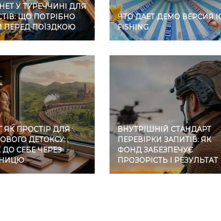
НЕТ У ТУРЕЧЧИНІ ДЛЯ
ТІВ: ЩО ПОТРІБНО
ЧТО ДАЕТ ДЕМО ВЕРСИЯ I
И ПЕРЕД ПОЇЗДКОЮ
FISHING
 ЯК ПРОСТІР ДЛЯ
ВНУТРІШНІЙ СТАНДАРТ
ОВОГО ДЕТОКСУ:
ПЕРЕВІРКИ ЗАПИТІВ: ЯК
ДО СЕБЕ ЧЕРЕЗ
ФОНД ЗАБЕЗПЕЧУЄ
ЗНИЦЮ
ПРОЗОРІСТЬ І РЕЗУЛЬТАТ