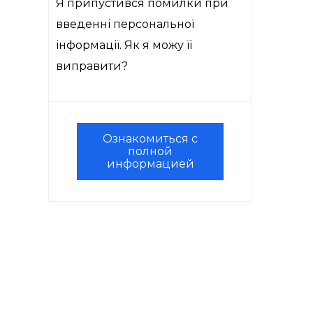
Я припустився помилки при
введенні персональної
інформації. Як я можу її
виправити?
Ознакомиться с
полной
информацией