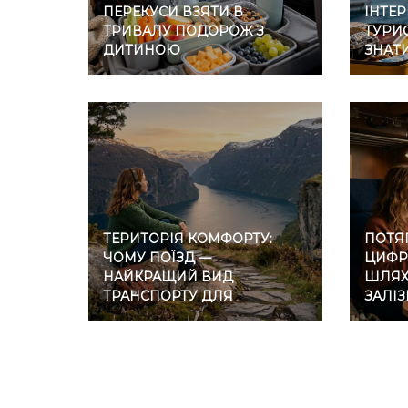
ПЕРЕКУСИ ВЗЯТИ В
ІНТЕР
ТРИВАЛУ ПОДОРОЖ З
ТУРИС
ДИТИНОЮ
ЗНАТ
ТЕРИТОРІЯ КОМФОРТУ:
ПОТЯГ
ЧОМУ ПОЇЗД —
ЦИФР
НАЙКРАЩИЙ ВИД
ШЛЯХ 
ТРАНСПОРТУ ДЛЯ
ЗАЛІ
ІНТРОВЕРТІВ