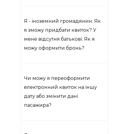
Я - іноземний громадянин. Як
я зможу придбати квиток? У
мене відсутня батькові. Як я
можу оформити бронь?
Чи можу я переоформити
електронний квиток на іншу
дату або змінити дані
пасажира?