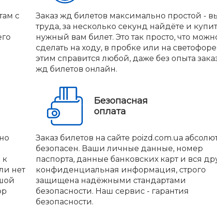
там с
Заказ жд билетов максимально простой - вы
труда, за несколько секунд найдёте и купи
его
нужный вам билет. Это так просто, что можн
сделать на ходу, в пробке или на светофоре.
этим справится любой, даже без опыта зака
жд билетов онлайн.
Безопасная
оплата
но
Заказ билетов на сайте poizd.com.ua абсолю
безопасен. Ваши личные данные, номер
 к
паспорта, данные банковских карт и вся др
ли нет
конфиденциальная информация, строго
ьшой
защищена надёжными стандартами
ор
безопасности. Наш сервис - гарантия
безопасности.