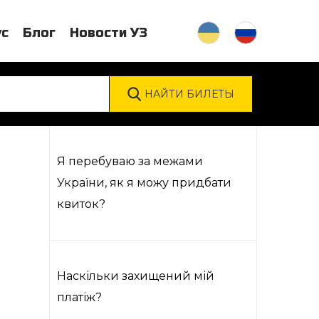
ус
Блог
Новости УЗ
Я перебуваю за межами
України, як я можу придбати
квиток?
Наскільки захищений мій
платіж?