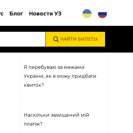
ус
Блог
Новости УЗ
Я перебуваю за межами
України, як я можу придбати
квиток?
Наскільки захищений мій
платіж?