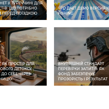
НЕТ У ТУРЕЧЧИНІ ДЛЯ
ТІВ: ЩО ПОТРІБНО
ЧТО ДАЕТ ДЕМО ВЕРСИЯ I
И ПЕРЕД ПОЇЗДКОЮ
FISHING
 ЯК ПРОСТІР ДЛЯ
ВНУТРІШНІЙ СТАНДАРТ
ОВОГО ДЕТОКСУ:
ПЕРЕВІРКИ ЗАПИТІВ: ЯК
ДО СЕБЕ ЧЕРЕЗ
ФОНД ЗАБЕЗПЕЧУЄ
ЗНИЦЮ
ПРОЗОРІСТЬ І РЕЗУЛЬТАТ