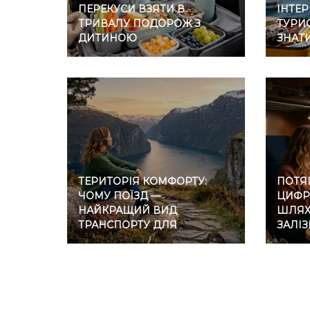
ПЕРЕКУСИ ВЗЯТИ В
ІНТЕР
ТРИВАЛУ ПОДОРОЖ З
ТУРИС
ДИТИНОЮ
ЗНАТ
ТЕРИТОРІЯ КОМФОРТУ:
ПОТЯГ
ЧОМУ ПОЇЗД —
ЦИФР
НАЙКРАЩИЙ ВИД
ШЛЯХ 
ТРАНСПОРТУ ДЛЯ
ЗАЛІ
ІНТРОВЕРТІВ