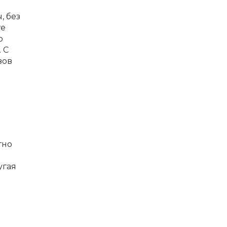
, без
те
о
 С
зов
тно
угая