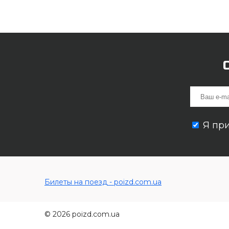
Я пр
Билеты на поезд - poizd.com.ua
© 2026 poizd.com.ua