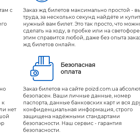
там с
Заказ жд билетов максимально простой - вы
труда, за несколько секунд найдёте и купи
его
нужный вам билет. Это так просто, что можн
сделать на ходу, в пробке или на светофоре.
этим справится любой, даже без опыта зака
жд билетов онлайн.
Безопасная
оплата
но
Заказ билетов на сайте poizd.com.ua абсолю
безопасен. Ваши личные данные, номер
 к
паспорта, данные банковских карт и вся др
ли нет
конфиденциальная информация, строго
ьшой
защищена надёжными стандартами
ор
безопасности. Наш сервис - гарантия
безопасности.