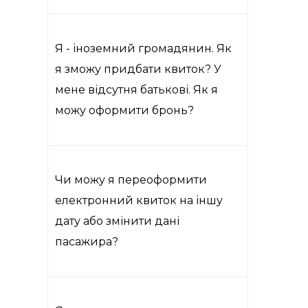
Я - іноземний громадянин. Як
я зможу придбати квиток? У
мене відсутня батькові. Як я
можу оформити бронь?
Чи можу я переоформити
електронний квиток на іншу
дату або змінити дані
пасажира?