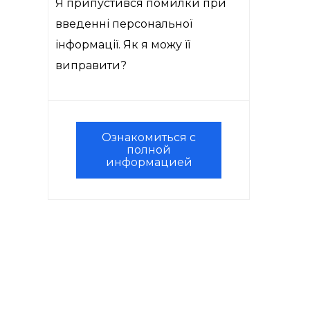
Я припустився помилки при
введенні персональної
інформації. Як я можу її
виправити?
Ознакомиться с
полной
информацией