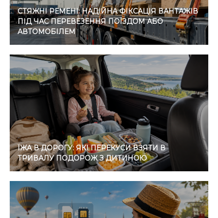
СТЯЖНІ РЕМЕНІ: НАДІЙНА ФІКСАЦІЯ ВАНТАЖІВ
ПІД ЧАС ПЕРЕВЕЗЕННЯ ПОЇЗДОМ АБО
АВТОМОБІЛЕМ
ЇЖА В ДОРОГУ: ЯКІ ПЕРЕКУСИ ВЗЯТИ В
ТРИВАЛУ ПОДОРОЖ З ДИТИНОЮ