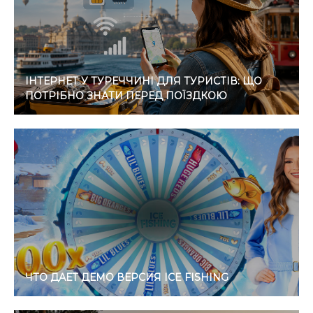
ІНТЕРНЕТ У ТУРЕЧЧИНІ ДЛЯ ТУРИСТІВ: ЩО
ПОТРІБНО ЗНАТИ ПЕРЕД ПОЇЗДКОЮ
ЧТО ДАЕТ ДЕМО ВЕРСИЯ ICE FISHING