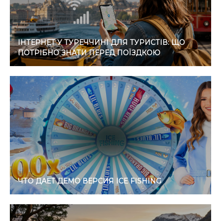
ІНТЕРНЕТ У ТУРЕЧЧИНІ ДЛЯ ТУРИСТІВ: ЩО
ПОТРІБНО ЗНАТИ ПЕРЕД ПОЇЗДКОЮ
ЧТО ДАЕТ ДЕМО ВЕРСИЯ ICE FISHING