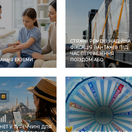
СТЯЖНІ РЕМЕНІ: НАДІЙНА
ФІКСАЦІЯ ВАНТАЖІВ ПІД
ЧАС ПЕРЕВЕЗЕННЯ
ВАННЯ ЕКЗЕМИ
ПОЇЗДОМ АБО
АВТОМОБІЛЕМ
НЕТ У ТУРЕЧЧИНІ ДЛЯ