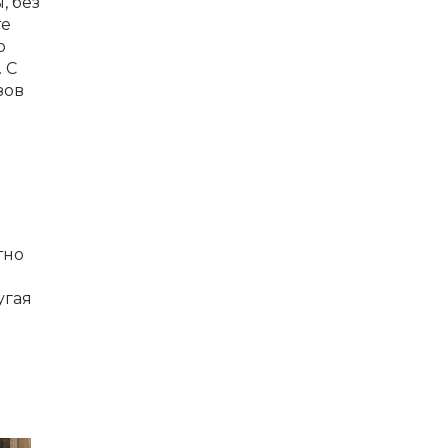
, без
те
о
 С
зов
тно
угая