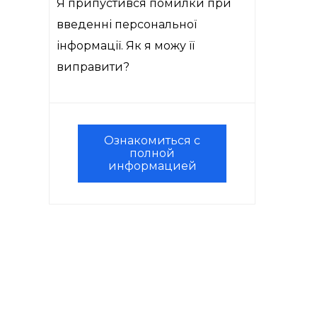
Я припустився помилки при
введенні персональної
інформації. Як я можу її
виправити?
Ознакомиться с
полной
информацией