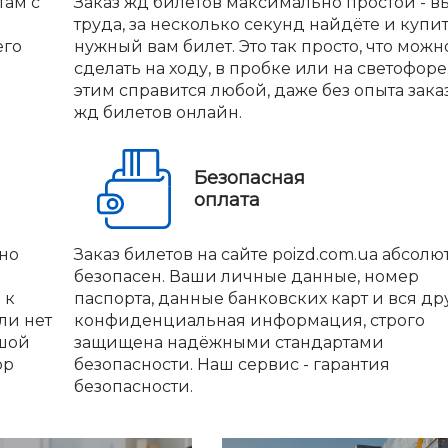
там с
Заказ жд билетов максимально простой - вы
труда, за несколько секунд найдёте и купи
его
нужный вам билет. Это так просто, что можн
сделать на ходу, в пробке или на светофоре.
этим справится любой, даже без опыта зака
жд билетов онлайн.
Безопасная
оплата
но
Заказ билетов на сайте poizd.com.ua абсолю
безопасен. Ваши личные данные, номер
 к
паспорта, данные банковских карт и вся др
ли нет
конфиденциальная информация, строго
ьшой
защищена надёжными стандартами
ор
безопасности. Наш сервис - гарантия
безопасности.