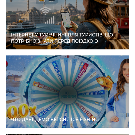
ІНТЕРНЕТ У ТУРЕЧЧИНІ ДЛЯ ТУРИСТІВ: ЩО
ПОТРІБНО ЗНАТИ ПЕРЕД ПОЇЗДКОЮ
ЧТО ДАЕТ ДЕМО ВЕРСИЯ ICE FISHING