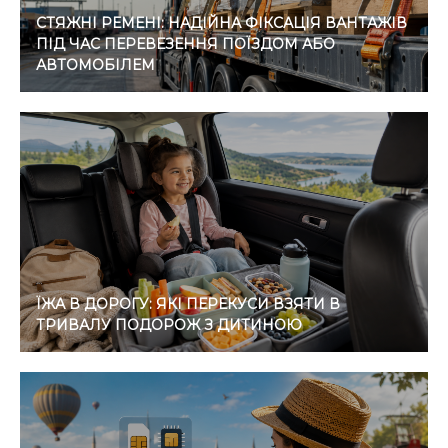
СТЯЖНІ РЕМЕНІ: НАДІЙНА ФІКСАЦІЯ ВАНТАЖІВ
ПІД ЧАС ПЕРЕВЕЗЕННЯ ПОЇЗДОМ АБО
АВТОМОБІЛЕМ
ЇЖА В ДОРОГУ: ЯКІ ПЕРЕКУСИ ВЗЯТИ В
ТРИВАЛУ ПОДОРОЖ З ДИТИНОЮ