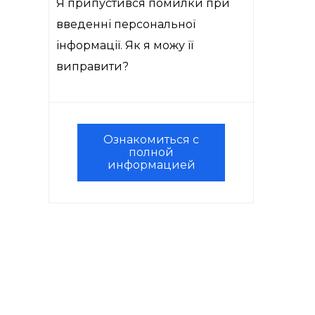
Я припустився помилки при
введенні персональної
інформації. Як я можу її
виправити?
Ознакомиться с
полной
информацией