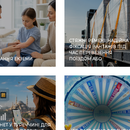
СТЯЖНІ РЕМЕНІ: НАДІЙНА
ФІКСАЦІЯ ВАНТАЖІВ ПІД
ЧАС ПЕРЕВЕЗЕННЯ
ВАННЯ ЕКЗЕМИ
ПОЇЗДОМ АБО
АВТОМОБІЛЕМ
НЕТ У ТУРЕЧЧИНІ ДЛЯ