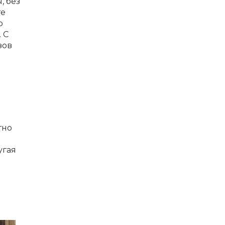
, без
те
о
 С
зов
тно
угая