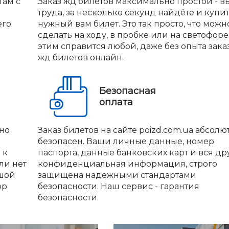
там с
Заказ жд билетов максимально простой - вы
труда, за несколько секунд найдёте и купи
его
нужный вам билет. Это так просто, что можн
сделать на ходу, в пробке или на светофоре.
этим справится любой, даже без опыта зака
жд билетов онлайн.
Безопасная
оплата
но
Заказ билетов на сайте poizd.com.ua абсолю
безопасен. Ваши личные данные, номер
 к
паспорта, данные банковских карт и вся др
ли нет
конфиденциальная информация, строго
ьшой
защищена надёжными стандартами
ор
безопасности. Наш сервис - гарантия
безопасности.