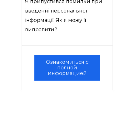
Я припустився помилки при
введенні персональної
інформації. Як я можу її
виправити?
Ознакомиться с
полной
информацией