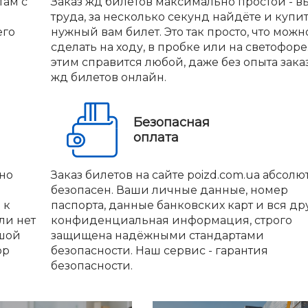
там с
Заказ жд билетов максимально простой - вы
труда, за несколько секунд найдёте и купи
его
нужный вам билет. Это так просто, что можн
сделать на ходу, в пробке или на светофоре.
этим справится любой, даже без опыта зака
жд билетов онлайн.
Безопасная
оплата
но
Заказ билетов на сайте poizd.com.ua абсолю
безопасен. Ваши личные данные, номер
 к
паспорта, данные банковских карт и вся др
ли нет
конфиденциальная информация, строго
ьшой
защищена надёжными стандартами
ор
безопасности. Наш сервис - гарантия
безопасности.