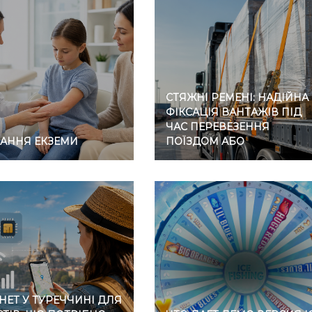
СТЯЖНІ РЕМЕНІ: НАДІЙНА
ФІКСАЦІЯ ВАНТАЖІВ ПІД
ЧАС ПЕРЕВЕЗЕННЯ
ВАННЯ ЕКЗЕМИ
ПОЇЗДОМ АБО
АВТОМОБІЛЕМ
НЕТ У ТУРЕЧЧИНІ ДЛЯ