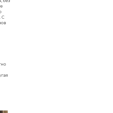
, без
те
о
 С
зов
тно
угая