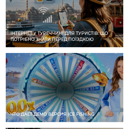
ІНТЕРНЕТ У ТУРЕЧЧИНІ ДЛЯ ТУРИСТІВ: ЩО
ПОТРІБНО ЗНАТИ ПЕРЕД ПОЇЗДКОЮ
ЧТО ДАЕТ ДЕМО ВЕРСИЯ ICE FISHING