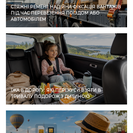
СТЯЖНІ РЕМЕНІ: НАДІЙНА ФІКСАЦІЯ ВАНТАЖІВ
ПІД ЧАС ПЕРЕВЕЗЕННЯ ПОЇЗДОМ АБО
АВТОМОБІЛЕМ
ЇЖА В ДОРОГУ: ЯКІ ПЕРЕКУСИ ВЗЯТИ В
ТРИВАЛУ ПОДОРОЖ З ДИТИНОЮ