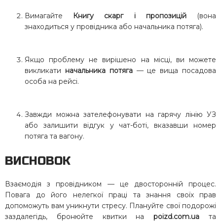
Вимагайте
Книгу скарг і пропозицій
(вона
знаходиться у провідника або начальника потяга).
Якщо проблему не вирішено на місці, ви можете
викликати
начальника потяга
— це вища посадова
особа на рейсі.
Завжди можна зателефонувати на гарячу лінію УЗ
або залишити відгук у чат-боті, вказавши номер
потяга та вагону.
ВИСНОВОК
Взаємодія з провідником — це двосторонній процес.
Повага до його нелегкої праці та знання своїх прав
допоможуть вам уникнути стресу. Плануйте свої подорожі
заздалегідь, бронюйте квитки на
poizd.com.ua
та