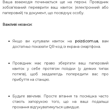
Ваша взаємодія починається ще на пероні. Провідник
зобов’язаний перевірити ваш квиток (електронний або
паперовий) та документ, що посвідчує особу.
Важливі нюанси:
Якщо ви купували квиток на
poizd.com.ua
, вам
достатньо показати QR-код із екрана смартфона.
Провідник має право зберігати ваш паперовий
квиток у себе протягом поїздки (у деяких типах
потягів), щоб заздалегідь попередити вас про
прибуття на станцію.
Будьте ввічливі. Просте вітання та посмішка часто
стають запорукою того, що на ваші подальші
прохання відгукуватимуться швидше.